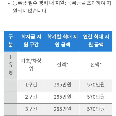
등록금 필수 경비 내 지원:
등록금을 초과하여 지
원되지 않습니다.
구
학자금 지
학기별 최대 지
연간 최대 지
분
원 구간
원 금액
원 금액
Ⅰ
기초/차상
유
전액*
전액*
위
형
1구간
285만원
570만원
2구간
285만원
570만원
3구간
285만원
570만원